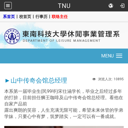
TNU
::
系首页
|
校首页
|
行事历
|
联络主任
MENU
Toggle
navigation
►山中传奇会馆总经理
10895
浏览人次:
本系第一届毕业生(民99毕)宋仕涵学长，毕业之后经过多年
的打拚，目前担任狮王咖啡及山中传奇会馆总经理。看他在
自家产品前
露出爽朗的笑容，人生充满无限可能，希望未来休管的学弟
学妹，只要心中有梦，筑梦踏实，一定可以有一番成就。