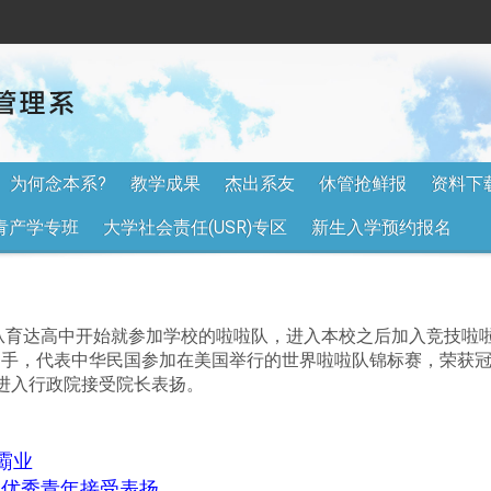
为何念本系?
教学成果
杰出系友
休管抢鲜报
资料下
青产学专班
大学社会责任(USR)专区
新生入学预约报名
中)，从育达高中开始就参加学校的啦啦队，进入本校之后加入竞技
国手，代表中华民国参加在美国举行的世界啦啦队锦标赛，荣获冠
进入行政院接受院长表扬。
霸业
国优秀青年接受表扬