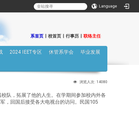
Language
:::
系首页
|
校首页
|
行事历
|
联络主任
载
2024 IEET专区
休管系学会
毕业发展
14080
浏览人次:
啦啦校队，拓展了他的人生。在学期间参加校内外各
军，回国后接受各大电视台的访问。民国105