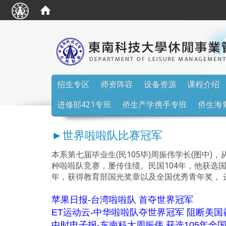
:::
招生专区
师资阵容
设备资源
课程介绍
进修部421专班
侨生产学携手专班
侨生海
►世界啦啦队比赛冠军
本系第七届毕业生(民105毕)周振伟学长(图
种啦啦队竞赛，屡传佳绩。民国104年，他获选
年，获得教育部国光奖章以及全国优秀青年奖， 
苹果日报-台湾啦啦队 首夺世界冠军
ET运动云-中华啦啦队夺世界冠军 阻断美国
中时电子报-东南科大周振伟 获选105年全