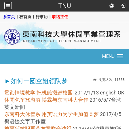
TNU
::
系首页
|
校首页
|
行事历
|
联络主任
MENU
Toggle
navigation
►如何一圆空姐领队梦
11338
浏览人次:
贯彻情境教学 把机舱搬进校园
-2017/1/13 english OK
休閒包车旅游夯 博霖与东南科大合作
2016/5/7台湾
英文新闻
东南科大休管系 用英语力为学生加值圆梦
2017/4/5
樊语婕文字工作室
教育部技职再造方案联合访视
2013/3/6鸿禧家族(鸿