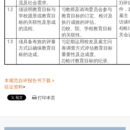
3)
流及社会需求。
评
1.2
1)
件，
须说明教育目标与
教师及谘询委员会参与
雇主
学校愿景或教育目
教育目标的订定、检讨及
访谈
标的关联性及形成
执行成效的评估。
4)
2)
检
的流程。
校、院、学程教育目标
关会
的关联性。
1.3
1)
须具备有效的评量
定期运用校友及雇主问
方式以确保教育目
卷调查方式评估教育目标
标的达成。
重要性及达成度。
2)
检讨教育目标的纪录。
本规范自评报告书下载
>
佐证资料
>
打印本页