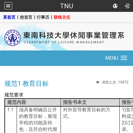
TNU
::
系首页
|
校首页
|
行事历
|
联络主任
MENU
Toggle
navigation
规范1 教育目标
10572
浏览人次:
规范要求
规范内容
报告书
本文
报告
1.1
1)
须具备明确且公开
对外宣导教育目标的方
宣
的教育目标，展现
式。
料或
2)
学程的功能及特
订
色，且符合时代潮
录。