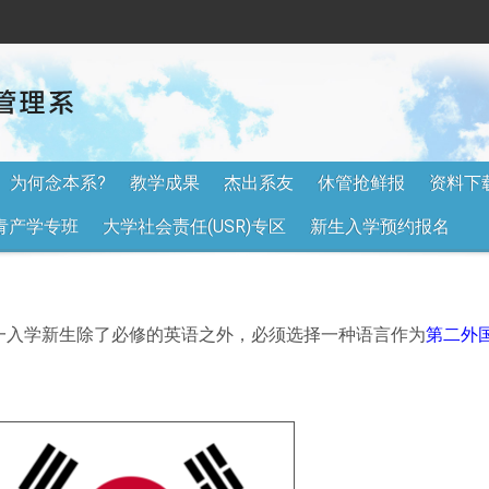
为何念本系?
教学成果
杰出系友
休管抢鲜报
资料下
青产学专班
大学社会责任(USR)专区
新生入学预约报名
一入学新生除了必修的英语之外，必须选择一种语言作为
第二外