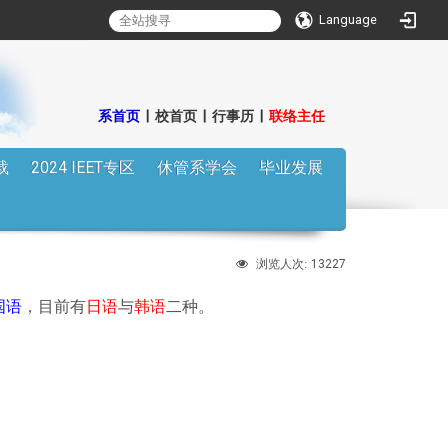
Language
:::
系首页
|
校首页
|
行事历
|
联络主任
载
2024 IEET专区
休管系学会
毕业发展
13227
浏览人次:
国语
，目前有
日语
与
韩语
二种。