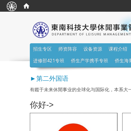
:::
招生专区
师资阵容
设备资源
课程介绍
进修部421专班
侨生产学携手专班
侨生海
►第二外国语
有鑑于未来休閒事业的全球化与国际化，本系大
你好->