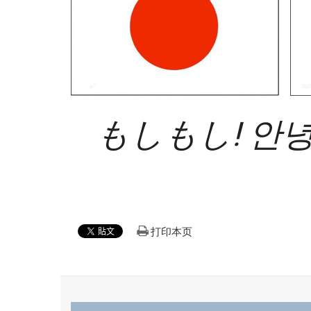
もしもし! 
안녕
打印本页