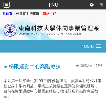
TNU
::
系首頁
|
校首頁
|
行事曆
|
聯絡主任
MENU
Toggle
navigation
►極限運動中心高階教練
10981
瀏覽人次:
本系第一屆畢業生(民99畢)陳俊翰學長，就讀本系時即對運
動健身非常有興趣，畢業之後持續在運動健身領域發展，
目前在極限運動中心桃園旗艦店，擔任該店的高階專業教
練。