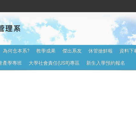
為何念本系?
教學成果
傑出系友
休管搶鮮報
資料下
青產學專班
大學社會責任(USR)專區
新生入學預約報名