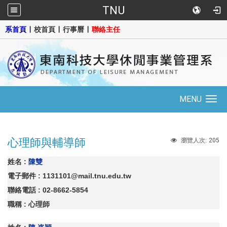
TNU
::
系首頁
|
校首頁
|
行事曆
|
聯絡主任
MENU
Toggle
navigation
心理師與輔導師
205
瀏覽人次:
姓名
:
陳雙
電子郵件
: 1131101@mail.tnu.edu.tw
聯絡電話
: 02-8662-5854
職稱
: 心理師